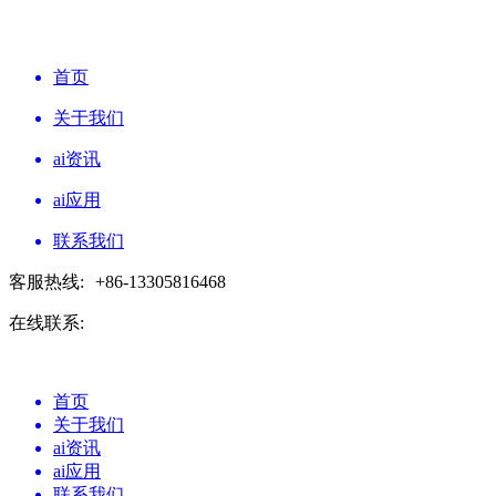
首页
关于我们
ai资讯
ai应用
联系我们
客服热线:
+86-13305816468
在线联系:
首页
关于我们
ai资讯
ai应用
联系我们