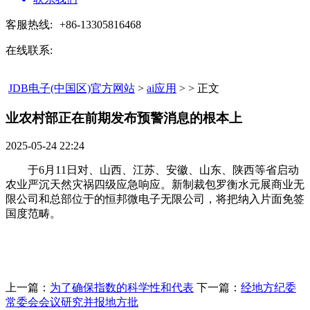
客服热线:
+86-13305816468
在线联系:
JDB电子(中国区)官方网站
>
ai应用
> > 正文
业农村部正在前期发布预警消息的根本上​
2025-05-24 22:24
于6月11日对、山西、江苏、安徽、山东、陕西等省启动
农业严沉天然灾祸四级应急响应。新制裁包罗衡水元展商业无
限公司和总部位于的恒邦微电子无限公司，将把纳入片面免签
国度范畴。
上一篇：
为了确保指数的科学性和代表
下一篇：
经地方纪委
常委会会议研究并报地方批