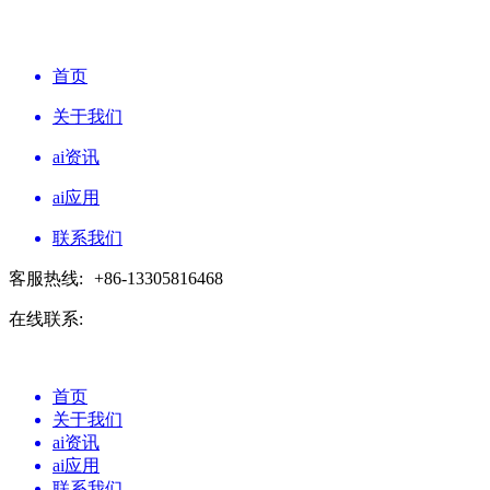
首页
关于我们
ai资讯
ai应用
联系我们
客服热线:
+86-13305816468
在线联系:
首页
关于我们
ai资讯
ai应用
联系我们