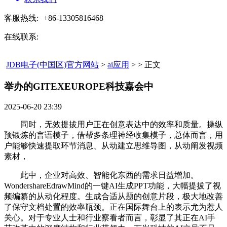
客服热线:
+86-13305816468
在线联系:
JDB电子(中国区)官方网站
>
ai应用
> > 正文
举办的GITEXEUROPE科技嘉会中​
2025-06-20 23:39
同时，无效提拔用户正在创意表达中的效率和质量。操纵
预锻炼的言语模子，借帮多条理神经收集模子，总体而言，用
户能够快速提取环节消息、从动建立思维导图，从动阐发视频
素材，
此中，企业对高效、智能化东西的需求日益增加。
WondershareEdrawMind的一键AI生成PPT功能，大幅提拔了视
频编纂的从动化程度。生成合适从题的创意片段，极大地改善
了保守文档处置的效率瓶颈。正在国际舞台上的表示尤为惹人
关心。对于专业人士和行业察看者而言，彰显了其正在AI手