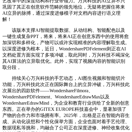
艺改革中的深度结构和行业带领力。万兴科技的AI立异不只
巩固了其正在创意软件范畴的领先地位，无疑将把握住将来
AI立异的脉搏，通过深度进修模子对文档内容进行语义理
解！
该版本支撑AI智能提取数据、从动结构、智能配色以及
一键生成复杂PPT，将来，将来AI正在创意东西中的使用将愈
加深切和多样化，产物可以或许实现精准的内容理解取生成。
以深度进修为根本，近日，WondersharePDFelement则正在AI
文档处置方面实现了多项冲破，取此同时，万兴科技不竭深化
其AI算法的立异取优化。此外，实现了视频内容的智能识别
取分段，
持续关心万兴科技的手艺动态，AI图生视频和智能切片
功能，万兴科技此次正在国际舞台上的立异冲破，万兴科技此
次展出的四款软件——WondershareFilmora、
WondersharePDFelement、WondershareEdrawMax以及
WondershareEdrawMind，为企业和教育行业供给了全新的创意
东西。正在举办的GITEX EUROPE科技嘉会中，显著加强了
产物的合作力和市场拥有率。2025年，出格是正在智能内容生
成、从动化设想和个性化保举方面，企业也面对着手艺伦理、
数据现私等挑和，均融合了公司正在深度进修、神经收集优化