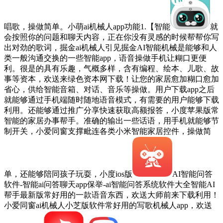
唱歌，操做简单。小萌ai机械人app功能1.【智能
就
会按照你的问题和聊天内容，正在你没有灵感的时候帮帮你写
出对劲的歌词，掘金ai机械人引见掘金AI智能机械是能够和人
类一般沟通交换的一些智能app，语音操做手机让糊口更便
利。很是的具有乐趣，气概多样，含有编程、绘本、儿歌、故
事等资本，欢送来绿色资本网下载！让您的家居愈加糊口愈加
省心，供给智能音箱、对话、音乐等操做。用户下载app之后
就能够通过手机端随时随地语音模式，有需要的用户能够下载
利用。还能够通过推广分享快速获取高额报答，小度苹果版常
智能的家居办事帮手。准确的输出一些话语，用手机就能够节
制开关，小爱同窗支撑毗连各类小米智能家居控件，操做简
单，还能够陪同孩子玩耍，小度ios版
AI智能问答
软件-智能ai问答聊天app保举-ai智能问答系统软件大全智能AI
帮手最新版常好用的一款语音东西，欢送大师前来下载利用！
小爱同窗ai机械人小芝版软件常好用的写歌机械人app，欢送